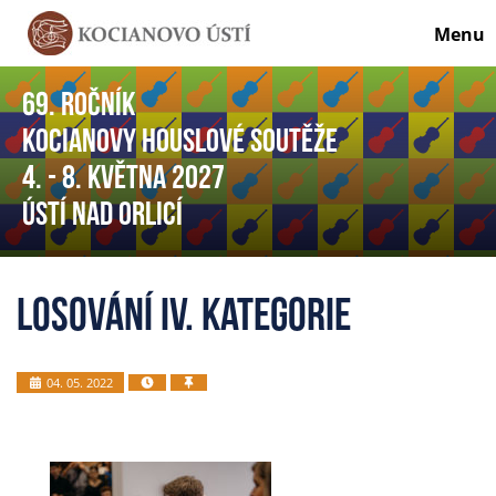
Menu
69. ročník
Kocianovy houslové soutěže
4. - 8. května 2027
Ústí nad Orlicí
Losování IV. kategorie
04. 05. 2022