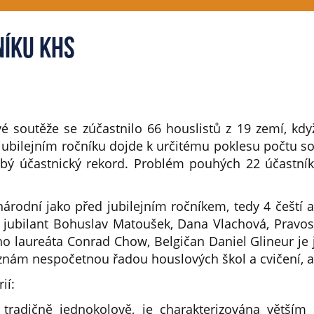
níku KHS
é soutěže se zúčastnilo 66 houslistů z 19 zemí, kdy
ubilejním ročníku dojde k určitému poklesu počtu so
bý účastnický rekord. Problém pouhých 22 účastník
árodní jako před jubilejním ročníkem, tedy 4 čeští a
 jubilant Bohuslav Matoušek, Dana Vlachová, Pravo
o laureáta Conrad Chow, Belgičan Daniel Glineur je 
je znám nespočetnou řadou houslových škol a cvičení, 
ií:
 tradičně jednokolově, je charakterizována větší