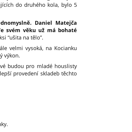
ujících do druhého kola, bylo 5
ednomyslně. Daniel Matejča
 Ve svém věku už má bohaté
si “ušita na tělo”.
ále velmi vysoká, na Kocianku
bý výkon.
avé budou pro mladé houslisty
lepší provedení skladeb těchto
nky.