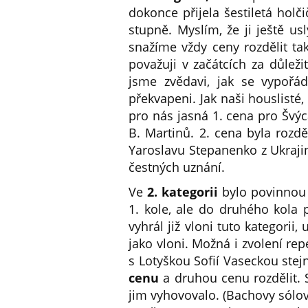
dokonce přijela šestiletá holč
stupně. Myslím, že ji ještě us
snažíme vždy ceny rozdělit tak
považuji v začátcích za důleži
jsme zvědavi, jak se vypořá
překvapeni. Jak naši houslisté,
pro nás jasná 1. cena pro Švý
B. Martinů. 2. cena byla rozd
Yaroslavu Stepanenko z Ukrajin
čestných uznání.
Ve
2. kategorii
bylo povinnou 
1. kole, ale do druhého kola 
vyhrál již vloni tuto kategorii
jako vloni. Možná i zvolení r
s Lotyškou Sofií Vaseckou ste
cenu
a druhou cenu rozdělit. 
jim vyhovovalo. (Bachovy sólo