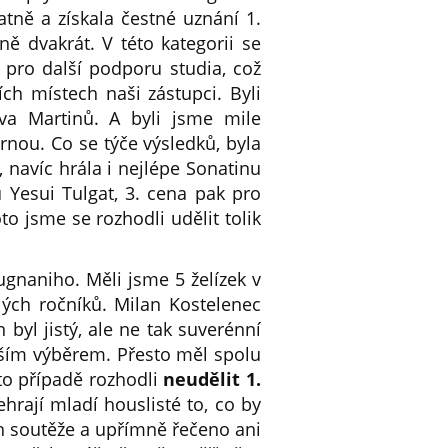
atně a získala čestné uznání 1.
ně dvakrát. V této kategorii se
ě pro další podporu studia, což
ích místech naši zástupci. Byli
va Martinů. A byli jsme mile
ornou. Co se týče výsledků, byla
, navíc hrála i nejlépe Sonatinu
 Yesui Tulgat, 3. cena pak pro
o jsme se rozhodli udělit tolik
gnaniho. Měli jsme 5 želízek v
lých ročníků. Milan Kostelenec
 byl jistý, ale ne tak suverénní
jším výběrem. Přesto měl spolu
to případě rozhodli
neudělit 1.
rají mladí houslisté to, co by
h soutěže a upřímně řečeno ani