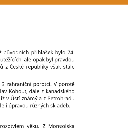
ž původních přihlášek bylo 74.
utěžících, ale opak byl pravdou
ů z České republiky však stále
 3 zahraniční porotci. V porotě
slav Kohout, dále z kanadského
již v Ústí známý a z Petrohradu
ale i úpravou různých skladeb.
m rozptylem věku. Z Mongolska