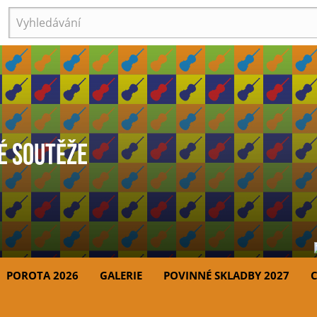
Vyhledávání
é soutěže
POROTA 2026
GALERIE
POVINNÉ SKLADBY 2027
C