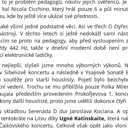
 to je problém pedagogů, nikoliv jejich svěřenců. J
 Ital Nicola Cicchino, který hrál pouze 6 a půl minu
bu, kde by ještě více ukázal své přednosti.
aké všiml jedné podstatné věci. Asi ve třech či čtyřec
stroji. V těchto letech si ještě nedokáží sami nástr
acím se proto na pedagogy, aby před vystoupením zk
dy 442 Hz, takže v dnešní moderní době není prob
í elektronické ladičky.
ně nejlepší, slyšeli jsme mnoho výborných výkonů. 
 Sibeliově koncertu a následně v Ysaÿově Sonatě Ba
soutěže pro starší houslisty. Pojetí bylo bezchybn
ní vedení. Trochu se mu přiblížila pouze Polka Milen
aujala především provedením Prokofjevova 1. konc
ony další houslisté, proto jsme udělili dokonce čtyři 
 skladbou Serenáda D dur Jaroslava Kociana. A op
 tentokráte na Litvu díky
Ugnė Katinskaite,
která nak
jkovského koncertu. Celkově však opět jako vloni c