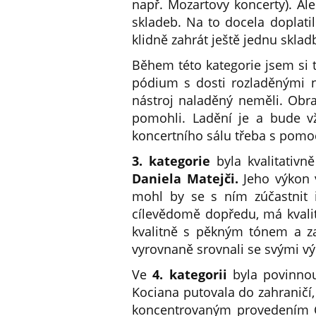
např. Mozartovy koncerty). Ale
skladeb. Na to docela doplatil
klidně zahrát ještě jednu sklad
Během této kategorie jsem si t
pódium s dosti rozladěnými ná
nástroj naladěný neměli. Obr
pomohli. Ladění je a bude vž
koncertního sálu třeba s pomoc
3. kategorie
byla kvalitativ
Daniela Matejči.
Jeho výkon v
mohl by se s ním zúčastnit i 
cílevědomě dopředu, má kvalit
kvalitně s pěkným tónem a z
vyrovnaně srovnali se svými výk
Ve
4. kategorii
byla povinnou
Kociana putovala do zahraničí,
koncentrovaným provedením Ča