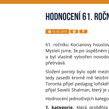
Hodnocení 61. roč
13. 05. 2019
61. ročníku Kocianovy houslov
Mysleli jsme, že po úspěšném j
a byl vlastně vytvořen novodo
přetrvává.
Složení poroty bylo opět mezin
tedy zasedli kromě mě letošní
Toronta přijel pedagog loňskéh
přijel Savelii Shalman, který 
Hodnocení jednotlivých kategor
1. kategorie,
která proběhla