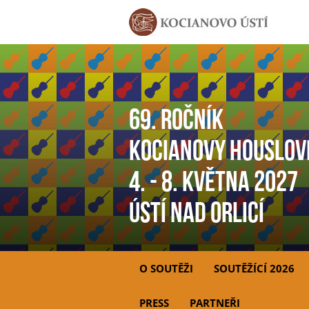
69. ročník
Kocianovy houslov
4. - 8. května 2027
Ústí nad Orlicí
O SOUTĚŽI
SOUTĚŽÍCÍ 2026
PRESS
PARTNEŘI