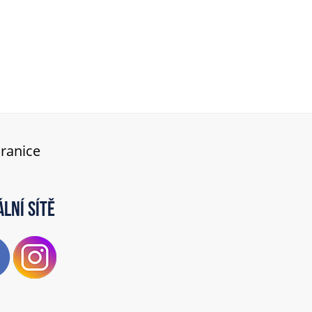
hranice
ální sítě