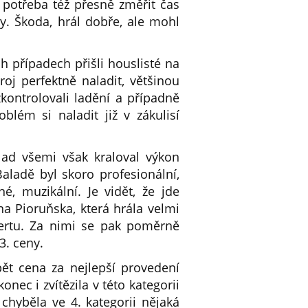
e potřeba též přesně změřit čas
ty. Škoda, hrál dobře, ale mohl
h případech přišli houslisté na
oj perfektně naladit, většinou
ontrolovali ladění a případně
lém si naladit již v zákulisí
Nad všemi však kraloval výkon
ladě byl skoro profesionální,
é, muzikální. Je vidět, že jde
a Pioruňska, která hrála velmi
ertu. Za nimi se pak poměrně
3. ceny.
ět cena za nejlepší provedení
onec i zvítězila v této kategorii
hyběla ve 4. kategorii nějaká