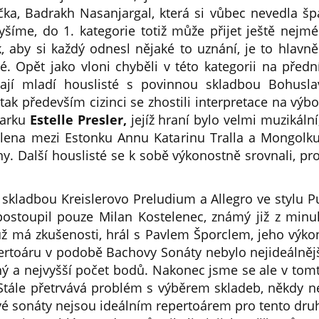
ička, Badrakh Nasanjargal, která si vůbec nevedla šp
lyšíme, do 1. kategorie totiž může přijet ještě nejmé
, aby si každý odnesl nějaké to uznání, je to hlavn
té. Opět jako vloni chyběli v této kategorii na předn
dají mladí houslisté s povinnou skladbou Bohusla
 tak především cizinci se zhostili interpretace na výb
carku
Estelle Presler,
jejíž hraní bylo velmi muzikální
ělena mezi Estonku Annu Katarinu Tralla a Mongolku
y. Další houslisté se k sobě výkonostně srovnali, prot
skladbou Kreislerovo Preludium a Allegro ve stylu Pu
postoupil pouze Milan Kostelenec, známý již z minu
, už má zkušenosti, hrál s Pavlem Šporclem, jeho výkon
epertoáru v podobě Bachovy Sonáty nebylo nejideálně
jný a nejvyšší počet bodů. Nakonec jsme se ale v tom
Stále přetrvává problém s výběrem skladeb, někdy neh
vé sonáty nejsou ideálním repertoárem pro tento dru