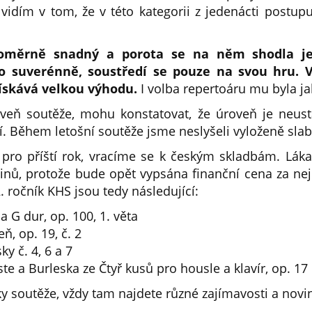
vidím v tom, že v této kategorii z jedenácti postup
poměrně snadný a porota se na něm shodla j
to suverénně, soustředí se pouze na svou hru.
získává velkou výhodu.
I volba repertoáru mu byla jak
veň soutěže, mohu konstatovat, že úroveň je neust
pší. Během letošní soutěže jsme neslyšeli vyloženě sla
 pro příští rok, vracíme se k českým skladbám. Lák
inů, protože bude opět vypsána finanční cena za nej
 ročník KHS jsou tedy následující:
a G dur, op. 100, 1. věta
eň, op. 19, č. 2
ky č. 4, 6 a 7
iste a Burleska ze Čtyř kusů pro housle a klavír, op. 17
y soutěže, vždy tam najdete různé zajímavosti a novi