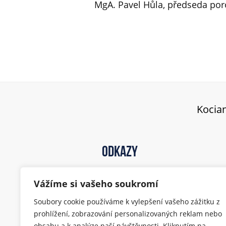
MgA. Pavel Hůla, předseda por
Kocian
Odkazy
Soutěž
Vážíme si vašeho soukromí
Festival
Kontakt
Soubory cookie používáme k vylepšení vašeho zážitku z
Archiv
prohlížení, zobrazování personalizovaných reklam nebo
obsahu a k analýze naší návštěvnosti. Kliknutím na