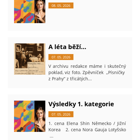
08. 05. 2026
A léta běží…
07. 05. 2026
V archivu redakce máme i skutečný
poklad, viz foto. Zpěvníček „Písničky
z Prahy“ z třicátých...
Výsledky 1. kategorie
07. 05. 2026
1. cena Elena Shin Německo / Jižní
Korea 2. cena Nora Gauja Lotyšsko
...