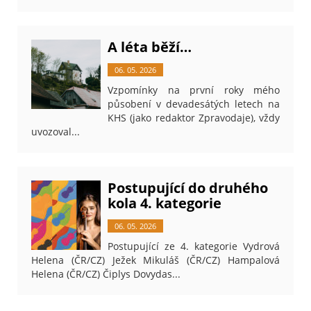
A léta běží…
06. 05. 2026
Vzpomínky na první roky mého
působení v devadesátých letech na
KHS (jako redaktor Zpravodaje), vždy
uvozoval...
Postupující do druhého
kola 4. kategorie
06. 05. 2026
Postupující ze 4. kategorie Vydrová
Helena (ČR/CZ) Ježek Mikuláš (ČR/CZ) Hampalová
Helena (ČR/CZ) Čiplys Dovydas...