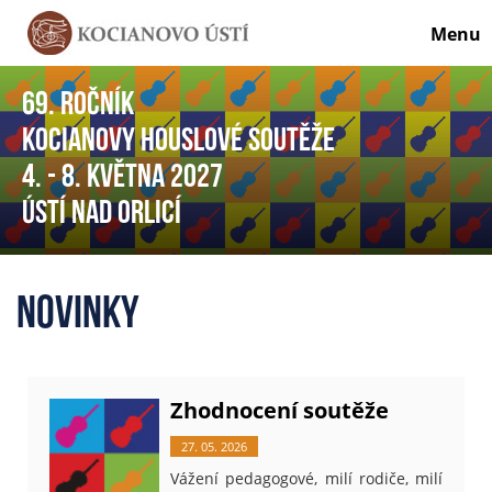
Menu
69. ročník
Kocianovy houslové soutěže
4. - 8. května 2027
Ústí nad Orlicí
Novinky
Zhodnocení soutěže
27. 05. 2026
Vážení pedagogové, milí rodiče, milí