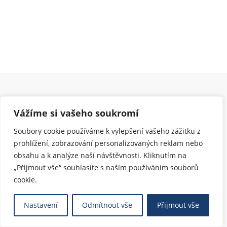
Kocianova houslová soutěž - Soutěž, která
Vážíme si vašeho soukromí
překračuje hranice
Soubory cookie používáme k vylepšení vašeho zážitku z
prohlížení, zobrazování personalizovaných reklam nebo
Odkazy
obsahu a k analýze naší návštěvnosti. Kliknutím na
„Přijmout vše“ souhlasíte s naším používáním souborů
Soutěž
cookie.
Festival
Kontakt
Nastavení
Odmítnout vše
Přijmout vše
Archiv