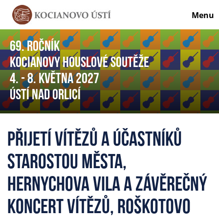
Menu
69. ročník
Kocianovy houslové soutěže
4. - 8. května 2027
Ústí nad Orlicí
Přijetí vítězů a účastníků
starostou města,
Hernychova vila a závěrečný
koncert vítězů, Roškotovo