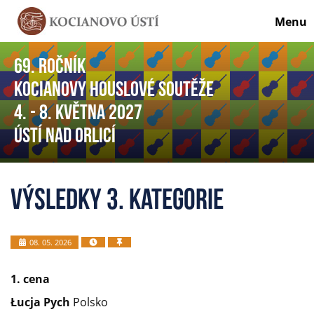
Menu
69. ročník
Kocianovy houslové soutěže
4. - 8. května 2027
Ústí nad Orlicí
Výsledky 3. kategorie
08. 05. 2026
1. cena
Łucja Pych
Polsko