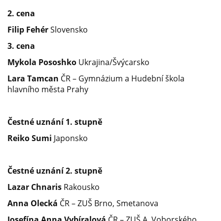
2. cena
Filip Fehér
Slovensko
3. cena
Mykola Pososhko
Ukrajina/Švýcarsko
Lara Tamcan
ČR – Gymnázium a Hudební škola
hlavního města Prahy
Čestné uznání 1. stupně
Reiko Sumi
Japonsko
Čestné uznání 2. stupně
Lazar Chnaris
Rakousko
Anna Olecká
ČR – ZUŠ Brno, Smetanova
Josefína Anna Vybíralová
ČR – ZUŠ A. Voborského,