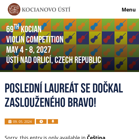
Menu
th
69
Kocian
Violin Competition
May 4
- 8
, 2027
Ústí nad Orlicí, Czech Republic
Poslední laureát se dočkal
zaslouženého BRAVO!
09. 05. 2024
Sorry, this entry is only available in
Čeština
.