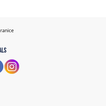
hranice
als