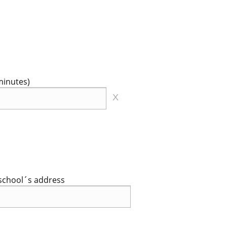
minutes)
X
school´s address