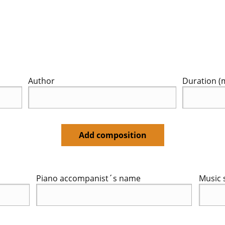
Author
Duration (
Add composition
Piano accompanist´s name
Music 