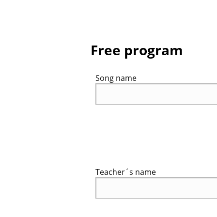
Free program
Song name
Teacher´s name