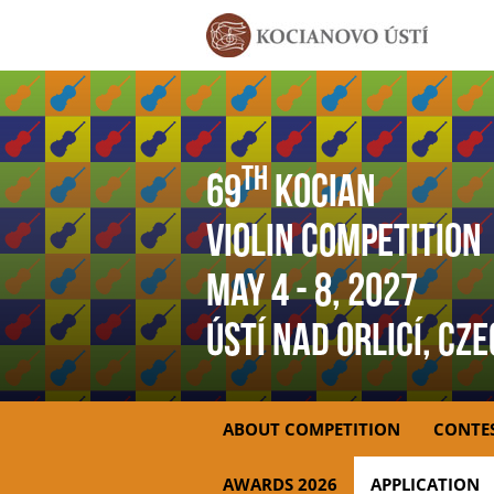
th
69
Kocian
Violin Competition
May 4
- 8
, 2027
Ústí nad Orlicí, Cz
ABOUT COMPETITION
CONTE
AWARDS 2026
APPLICATION