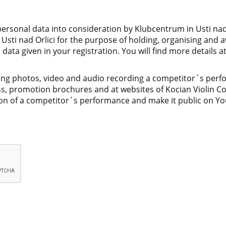
ersonal data into consideration by Klubcentrum in Usti nad 
ti nad Orlici for the purpose of holding, organising and a
ata given in your registration. You will find more details a
ring photos, video and audio recording a competitor´s perfo
ss, promotion brochures and at websites of Kocian Violin Com
ion of a competitor´s performance and make it public on You