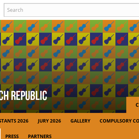
Search
ech Republic
C
STANTS 2026
JURY 2026
GALLERY
COMPULSORY CO
PRESS
PARTNERS