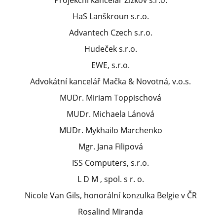
Projekční kancelář Žižkov s.r.o.
HaS Lanškroun s.r.o.
Advantech Czech s.r.o.
Hudeček s.r.o.
EWE, s.r.o.
Advokátní kancelář Mačka & Novotná, v.o.s.
MUDr. Miriam Toppischová
MUDr. Michaela Lánová
MUDr. Mykhailo Marchenko
Mgr. Jana Filipová
ISS Computers, s.r.o.
L D M , spol. s r. o.
Nicole Van Gils, honorální konzulka Belgie v ČR
Rosalind Miranda