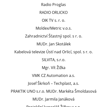
Radio Proglas
RADIO ORLICKO
OIK TV s. r. o.
Moldex/Metric v.o.s.
Zahradnictví Šťastný spol. s r. o.
MUDr. Jan Skotálek
Kabelová televize Ústí nad Orlicí, spol. s r. o.
SILVITA, s.r.o.
Mgr. Vít Žižka
VMK CZ Automation a.s.
Josef Škrkoň – Techplast, a.s.
PRAKTIK UNO s.r.o. MUDr. Markéta Šmoldasová
MUDr. Jarmila Janáková