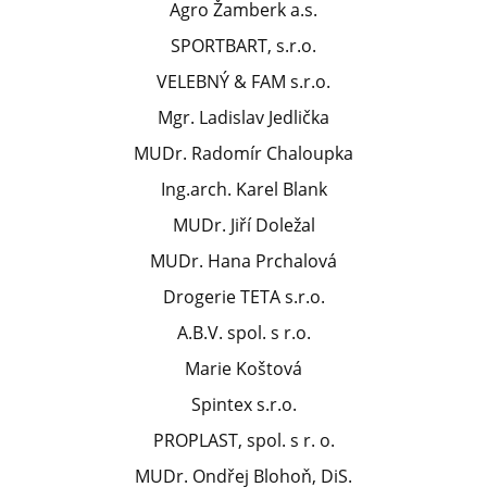
Agro Žamberk a.s.
SPORTBART, s.r.o.
VELEBNÝ & FAM s.r.o.
Mgr. Ladislav Jedlička
MUDr. Radomír Chaloupka
Ing.arch. Karel Blank
MUDr. Jiří Doležal
MUDr. Hana Prchalová
Drogerie TETA s.r.o.
A.B.V. spol. s r.o.
Marie Koštová
Spintex s.r.o.
PROPLAST, spol. s r. o.
MUDr. Ondřej Blohoň, DiS.