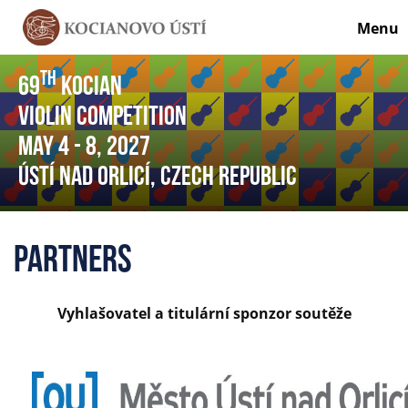
Menu
th
69
Kocian
Violin Competition
May 4
- 8
, 2027
Ústí nad Orlicí, Czech Republic
Partners
Vyhlašovatel a titulární sponzor soutěže