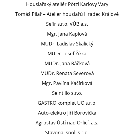
Houslařský ateliér Pötzl Karlovy Vary
Tomáš Pilař – Ateliér houslařů Hradec Králové
Sefir s.r.o. VÚB a.s.
Mgr. Jana Kaplová
MUDr. Ladislav Skalický
MUDr. Josef Žižka
MUDr. Jana Ráčková
MUDr. Renata Severová
Mgr. Pavlína Kačírková
Seintillo s.r.o.
GASTRO komplet UO s.r.o.
Auto-elektro Jiří Borovička
Agrostav Ústí nad Orlicí, a.s.
Stavona, spol. s r.o.