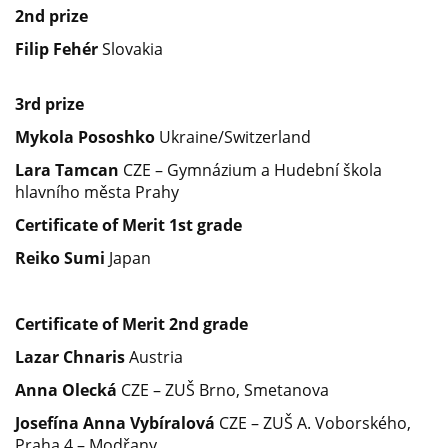
2
nd
prize
Filip Fehér
Slovakia
3
rd
prize
Mykola Pososhko
Ukraine/Switzerland
Lara Tamcan
CZE – Gymnázium a Hudební škola
hlavního města Prahy
Certificate of Merit 1
st
grade
Reiko Sumi
Japan
Certificate of Merit 2
nd
grade
Lazar Chnaris
Austria
Anna Olecká
CZE – ZUŠ Brno, Smetanova
Josefína Anna Vybíralová
CZE – ZUŠ A. Voborského,
Praha 4 – Modřany