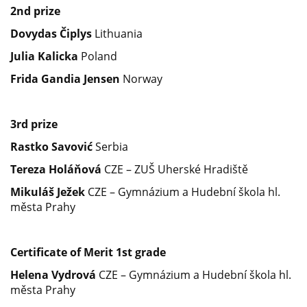
2
nd
prize
Dovydas Čiplys
Lithuania
Julia Kalicka
Poland
Frida Gandia Jensen
Norway
3
rd
prize
Rastko Savović
Serbia
Tereza Holáňová
CZE – ZUŠ Uherské Hradiště
Mikuláš Ježek
CZE – Gymnázium a Hudební škola hl.
města Prahy
Certificate of Merit 1
st
grade
Helena Vydrová
CZE – Gymnázium a Hudební škola hl.
města Prahy