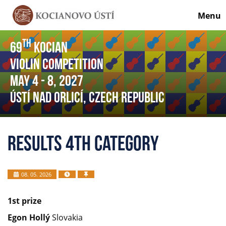
Menu
th
69
Kocian
Violin Competition
May 4
- 8
, 2027
Ústí nad Orlicí, Czech Republic
Results 4th category
08. 05. 2026
1
st
prize
Egon Hollý
Slovakia